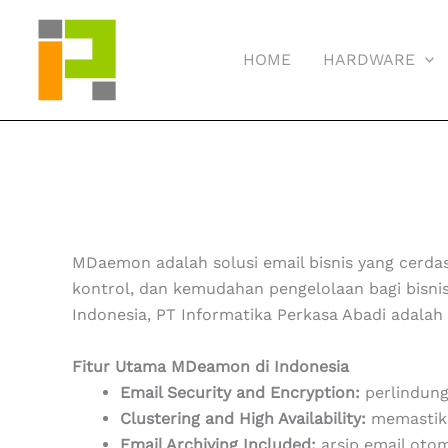
Skip
to
HOME
HARDWARE
content
MDaemon adalah solusi email bisnis yang cerd
kontrol, dan kemudahan pengelolaan bagi bisnis 
Indonesia, PT Informatika Perkasa Abadi adala
Fitur Utama MDeamon di Indonesia
Email Security and Encryption:
perlindung
Clustering and High Availability:
memastika
Email Archiving Included:
arsip email oto