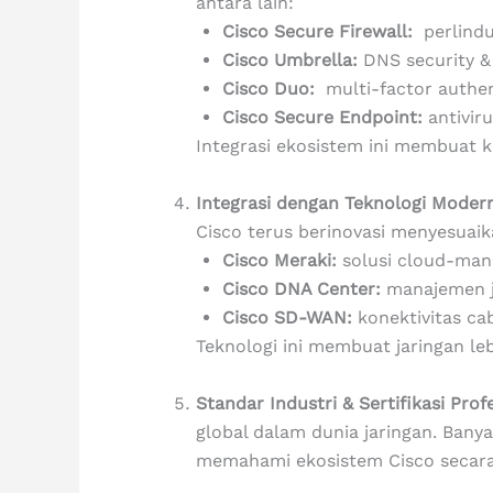
antara lain:
Cisco Secure Firewall:
perlindu
Cisco Umbrella:
DNS security & 
Cisco Duo:
multi-factor authen
Cisco Secure Endpoint:
antivir
Integrasi ekosistem ini membuat k
Integrasi dengan Teknologi Moder
Cisco terus berinovasi menyesuai
Cisco Meraki:
solusi cloud-man
Cisco DNA Center:
manajemen ja
Cisco SD-WAN:
konektivitas ca
Teknologi ini membuat jaringan leb
Standar Industri & Sertifikasi Prof
global dalam dunia jaringan. Bany
memahami ekosistem Cisco secar