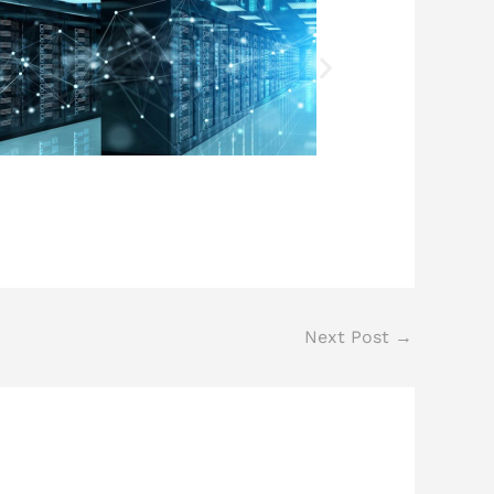
Next Post
→