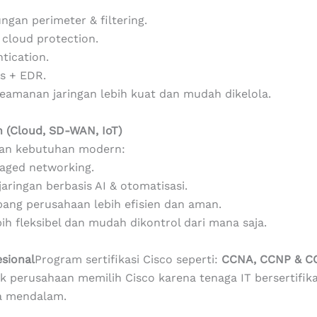
ngan perimeter & filtering.
cloud protection.
tication.
us + EDR.
eamanan jaringan lebih kuat dan mudah dikelola.
n (Cloud, SD-WAN, IoT)
kan kebutuhan modern:
aged networking.
ringan berbasis AI & otomatisasi.
bang perusahaan lebih efisien dan aman.
ih fleksibel dan mudah dikontrol dari mana saja.
esional
Program sertifikasi Cisco seperti:
CCNA,
CCNP &
C
ak perusahaan memilih Cisco karena tenaga IT bersertifik
a mendalam.