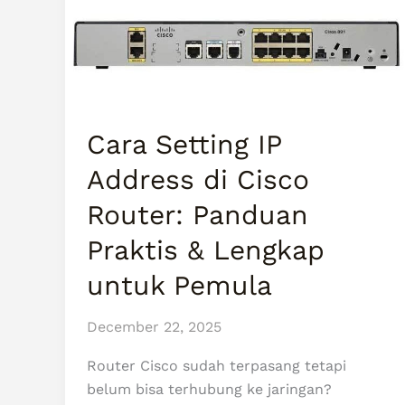
Cisco
Router:
Panduan
Praktis
&
Lengkap
Cara Setting IP
untuk
Pemula
Address di Cisco
Router: Panduan
Praktis & Lengkap
untuk Pemula
December 22, 2025
Router Cisco sudah terpasang tetapi
belum bisa terhubung ke jaringan?