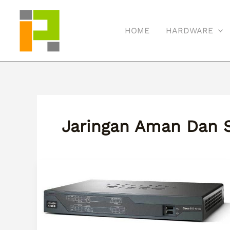
Skip
to
HOME
HARDWARE
content
Jaringan Aman Dan S
Cara
Setting
IP
Address
di