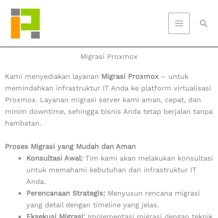
Skip
to
Sea
content
Migrasi Proxmox
Kami menyediakan layanan
Migrasi Proxmox
– untuk
m
emindahkan infrastruktur IT Anda ke platform virtualisasi
Proxmox. Layanan migrasi server kami aman, cepat, dan
minim downtime, sehingga bisnis Anda tetap berjalan tanpa
hambatan.
Proses Migrasi yang Mudah dan Aman
Konsultasi Awal:
Tim kami akan melakukan konsultasi
untuk memahami kebutuhan dan infrastruktur IT
Anda.
Perencanaan Strategis:
Menyusun rencana migrasi
yang detail dengan timeline yang jelas.
Eksekusi Migrasi:
Implementasi migrasi dengan teknik