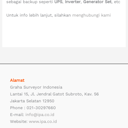
sebagai backup seperti
UPS
,
Inverter
,
Generator
Set
, etc
Untuk info lebih lanjut, silahkan
menghubungi kami
distributor power and backup solution, jual power and backup solution, power and backup solution indonesia, distributor power and
backup solution indonesia
Alamat
Graha Surveyor Indonesia
Lantai 15, Jl. Jendral Gatot Subroto, Kav. 56
Jakarta Selatan 12950
Phone : 021-30297660
E-mail:
info@ipa.co.id
Website:
www.ipa.co.id