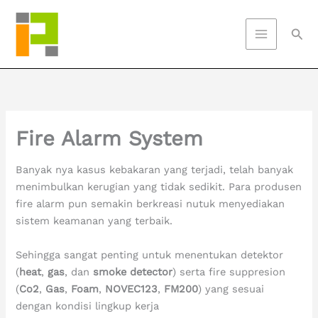
Skip
to
Sea
content
Fire Alarm System
Banyak nya kasus kebakaran yang terjadi, telah banyak
menimbulkan kerugian yang tidak sedikit. Para produsen
fire alarm pun semakin berkreasi nutuk menyediakan
sistem keamanan yang terbaik.
Sehingga sangat penting untuk menentukan detektor
(
heat
,
gas
, dan
smoke
detector
) serta fire suppresion
(
Co2
,
Gas
,
Foam
,
NOVEC123
,
FM200
) yang sesuai
dengan kondisi lingkup kerja