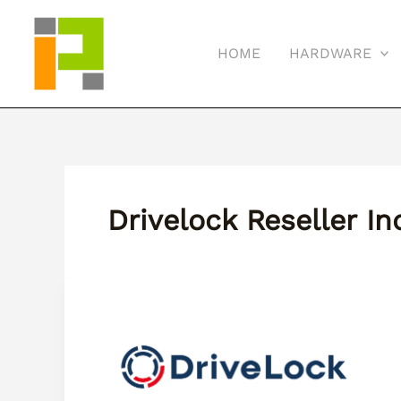
Skip
to
HOME
HARDWARE
content
Drivelock Reseller I
Panduan
Lengkap
Instalasi
DriveLock
Agent