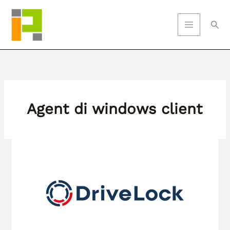
Skip
to
Sea
content
Agent di windows client
Panduan
Lengkap
Instalasi
DriveLock
Agent
di
Windows